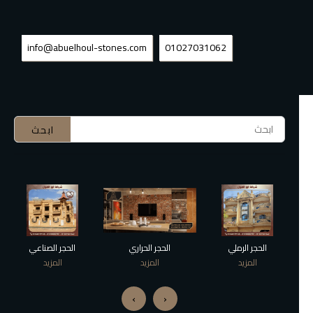
info@abuelhoul-stones.com
01027031062
الحجر الحراري
الحجر الصناعي
حجر بازلت
المزيد
المزيد
المزيد
›
‹