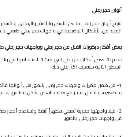
ألوان حجر رملي
تتنوع ألوان حجر رملي ما بين الأبيض والأصفر والرمادي والأسمر،
المزيد من الأشكال التوضيحية في واجهات حجر رملي طبيعي بالص
بعض أفكار ديكورات الفلل من حجر رملي وواجهات حجر رملي طبي
نقدم لك بعض أفكار حجر رملي التي يمكنك استخدامها في واجها
السطور التالية ستتعرف اكثر علي ذلك:-
1- من ضمن مميزات واجهات حجر رملي بالصور هي ألوانها فاتح
والصغيرة، ويتداخل الحجر مع بعضه البعض بشكل متناسق وجمي
2- فيلا واجهتها حجرية تعطي مظهراً أنيقة وتستخدم أحجار صغ
في واجهات حجر رملي بالصور.
3- فيلا واجهتها من الحجر البني، متداخل ومتدرج ما بين الفات