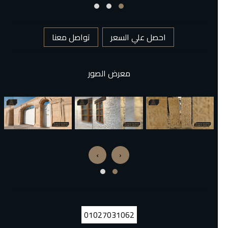
احصل علي السعر
تواصل معنا
معرض الصور
›
‹
01027031062