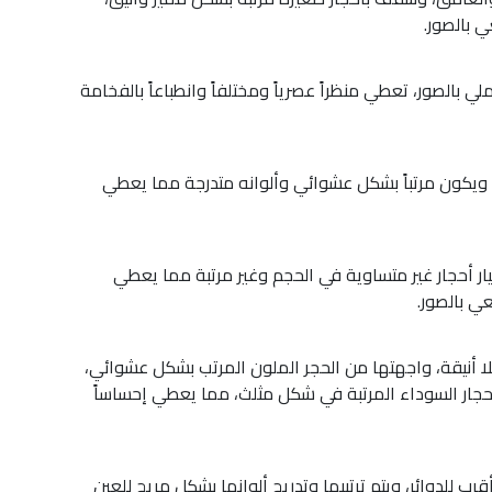
 بالصور.
 بالصور، تعطي منظراً عصرياً ومختلفاً وانطباعاً بالفخامة
 ويكون مرتباً بشكل عشوائي وألوانه متدرجة مما يعطي
ختيار أحجار غير متساوية في الحجم وغير مرتبة مما يعطي
ي بالصور.
ا أنيقة، واجهتها من الحجر الملون المرتب بشكل عشوائي،
حجار السوداء المرتبة في شكل مثلث، مما يعطي إحساساً
 للدوائر، ويتم ترتيبها وتدريج ألوانها بشكل مريح للعين