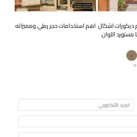
 رملي ومميزاته
استخدامات الحجر الحراري في مصر
م
›