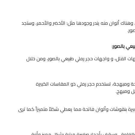
 وهناك ألوان منه يندر وجودها مثل: الأخضر والأحمر، وستجد
ور.
عي بالصور:
ت الفلل، و واجهات حجر رملي طبيعي بالصور، ومن خلال
ة ومبهجة، تستخدم حجر رملي ذو المقاسات الكبيرة
ل ومبهج.
يرة بنقوشات وألوان فاتحة مما يعطي شكلاً متميزاً كما ترى
ح والغامق، وسقف بأحجار صغيرة مرتبة بشكل مميز وأنيق،