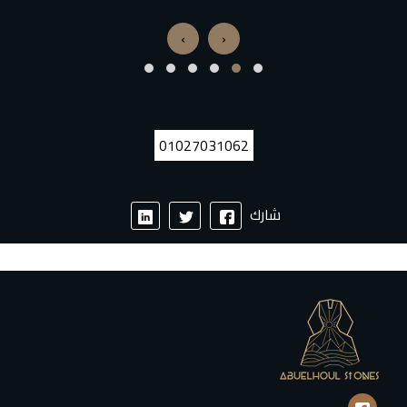
›
‹
01027031062
شارك