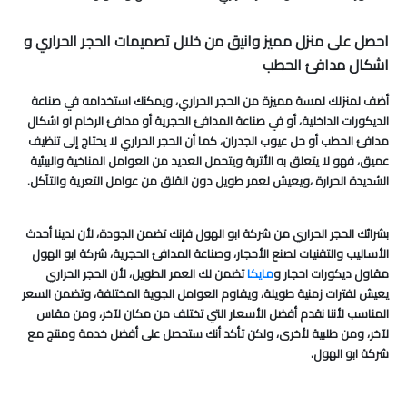
احصل على منزل مميز وانيق من خلال تصميمات الحجر الحراري و
اشكال مدافئ الحطب
أضف لمنزلك لمسة مميزة من الحجر الحراري، ويمكنك استخدامه في صناعة
الديكورات الداخلية، أو في صناعة المدافئ الحجرية أو مدافئ الرخام او اشكال
مدافئ الحطب أو حل عيوب الجدران، كما أن الحجر الحراري لا يحتاج إلى تنظيف
عميق، فهو لا يتعلق به الأتربة ويتحمل العديد من العوامل المناخية والبيئية
الشديدة الحرارة ،ويعيش لعمر طويل دون القلق من عوامل التعرية والتآكل.
بشرائك الحجر الحراري من شركة ابو الهول فإنك تضمن الجودة، لأن لدينا أحدث
الأساليب والتقنيات لصنع الأحجار، وصناعة المدافئ الحجرية، شركة ابو الهول
مقاول ديكورات احجار و
مايكا
تضمن لك العمر الطويل، لأن الحجر الحراري
يعيش لفترات زمنية طويلة، ويقاوم العوامل الجوية المختلفة، وتضمن السعر
المناسب لأننا نقدم أفضل الأسعار التي تختلف من مكان لآخر، ومن مقاس
لآخر، ومن طلبية لأخرى، ولكن تأكد أنك ستحصل على أفضل خدمة ومنتج مع
شركة ابو الهول.