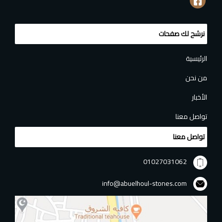
نرشح لك صفحات
الرئيسية
من نحن
الأخبار
تواصل معنا
تواصل معنا
01027031062
info@abuelhoul-stones.com