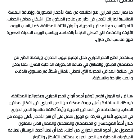
ما يميز الحجر الحراري هو اختلافه عن بقية الأحجار الديكورية، وإضافة اللمسة
المناسبة لمنزلك لتدخل في كثير من عناصر الديكور، مثل: اشكال مدافئ الحطب،
لأنه يتناسب مع المدافئ الحجرية، وألوان الأثاث المختلفة، كما يناسب البيوت
الأنيقة والفخمة التي تعطي انطباعاً بالقدامه، ويناسب البيوت الحديثة العصرية
فهو مناسب لكل منزل.
يستخدم الكثير الحجر الحراري كحل لجميع عيوب الجدران، ويفضله الكثير من
مصممين الديكور والفنانين في صناعة الديكورات الداخلية للمنزل، كما يدخل
في صناعة المدافئ الحجرية التي تعطي للمنزل شكلاً غير مسبوق بالدفء
والحب والراحة والسكينة.
هنا في ابو الهول نقوم بتوفير أجود أنواع الحجر الحراري بديكوراتها المختلفة،
فيمكنك الاستفادة بأعلى جودة ممكنة من الحجر الحراري في اشكال مدافئ
الحطب، واستخدامه في المدافئ الحجرية وأيضاً تكلفة مناسبة الحجر الحراري
في الديكور، لأننا في شركة ابو الهول نعمل على أن ننتج الأحجار بأعلى جودة من
خلال أكفأ المهندسين و المصممين والمنفذين والعمال الذين يعملون
للحصول على أجود الحجر الحراري من أجلك، كما أن لدينا أحدث الوسائل لصناعة
الديكورات الداخلية من الحجر الحراري بمختلف الأشكال والألوان.