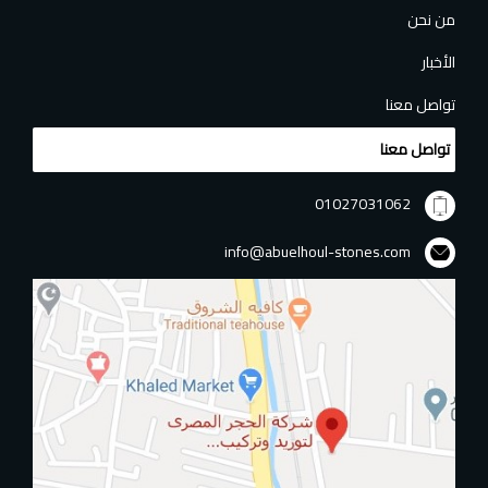
من نحن
الأخبار
تواصل معنا
تواصل معنا
01027031062
info@abuelhoul-stones.com