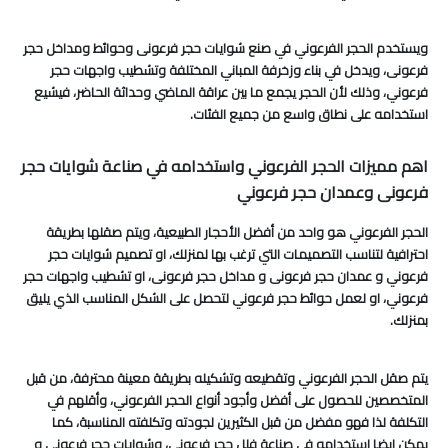
ويستخدم الحجر الفرعوني في صنع شوايات حجر فرعونى وحوائط ومداخل حجر
فرعونى، ويدخل في بناء وزخرفة المباني المختلفة وتشطيب واجهات حجر
فرعوني، وذلك لأن الحجر يجمع ما بين عراقة الماضي وحداثة الحاضر، فيشيع
استخدامه على نطاق واسع من جميع الفئات.
اهم مميزات الحجر الفرعوني واستخدامه في صناعة شوايات حجر
فرعونى وعمدان حجر فرعوني
الحجر الفرعوني هو واحد من أفضل الأحجار الطبيعية، ويتم صقلها بطريقة
احترافية لتناسب التصميمات التي ترغب بها لمنزلك، او تصميم شوايات حجر
فرعوني و عمدان حجر فرعونى و مداخل حجر فرعونى، او تشطيب واجهات حجر
فرعوني، او لعمل حوائط حجر فرعوني لتحصل على الشكل المناسب الذي يليق
بمنزلك.
يتم صقل الحجر الفرعوني وتقطيعه وتشكيله بطريقة معينة محترفة، من قبل
المتخصصين للحصول على أفضل وأجود أنواع الحجر الفرعوني، وأقلهم في
التكلفة لذا فهو مفضل من قبل الكثيرين لجودته وتكلفته المناسبة، كما
يمكن ايضا استخدامه في صناعة فلل حجر فرعوني، وشوايات حجر فرعونى و