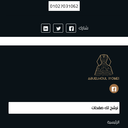
01027031062
شارك
نرشح لك صفحات
الرئيسية