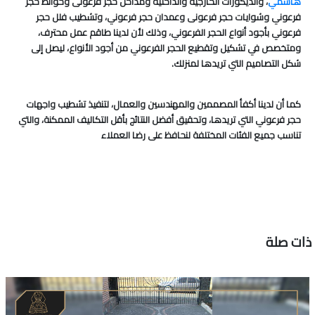
هاشمي
، والديكورات الخارجية والداخلية ومداخل حجر فرعونى وحوائط حجر
فرعوني وشوايات حجر فرعونى وعمدان حجر فرعوني، وتشطيب فلل حجر
فرعوني بأجود أنواع الحجر الفرعوني، وذلك لأن لدينا طاقم عمل محترف،
ومتخصص في تشكيل وتقطيع الحجر الفرعوني من أجود الأنواع، ليصل إلى
شكل التصاميم التي تريدها لمنزلك.
كما أن لدينا أكفأ المصممين والمهندسين والعمال، لتنفيذ تشطيب واجهات
حجر فرعوني التي تريدها، وتحقيق أفضل النتائج بأقل التكاليف الممكنة، والتي
تناسب جميع الفئات المختلفة لنحافظ على رضا العملاء
ذات صلة